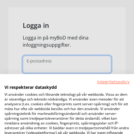
Logga in
Logga in på myBoD med dina
inloggningsuppgifter.
E-postadress
Integritetspolicy
Lösenord
Vi respekterar dataskydd
Vi använder cookies och liknande teknologi på vår webbsida. Vissa av dem
är väsentliga och tekniskt nödvändiga. Vi använder även metoder för att
Glömt lösenord?
analysera (t.ex. cookies eller fingerprints samt server-spårning) och för att
mäta hur ofta vår webbsida besöks och hur den används. Vi använder
spårningsteknik för marknadsföringsändamål och använder server-
Logga in
spårning samt tredjepartsleverantörer för detta ändamål, vilket kan
innebära användning av cookies, fingerprints, spårningspixlar och IP-
adresser på olika enheter. Vi bäddar även in tredjepartsinnehåll från andra
leverantörer (videoplattformar) på vår webbsida. Vi har inget inflytande