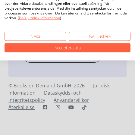
över den vidare databehandlingen eller eventuell spårning från
tredjepartsleverantörens sida. Med din inställning samtycker du till de
processer som beskrivs ovan. Du kan återkalla ditt samtycke för framtida
verkan. (
BoD-juridisk information
)
Ny i kundportalen myBoD?
Neka
Nej, justera
Skapa ett konto i myBoD gratis.
Acceptera alla
Registrera dig i myBoD
© Books on Demand GmbH, 2026
Juridisk
information
Dataskydds- och
integritetspolicy
Användarvillkor
Återkallelse