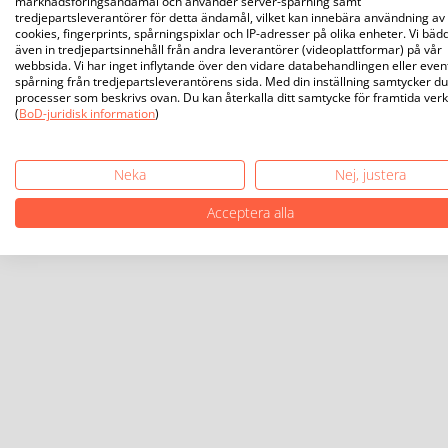
marknadsföringsändamål och använder server-spårning samt
tredjepartsleverantörer för detta ändamål, vilket kan innebära användning av
cookies, fingerprints, spårningspixlar och IP-adresser på olika enheter. Vi bäd
även in tredjepartsinnehåll från andra leverantörer (videoplattformar) på vår
webbsida. Vi har inget inflytande över den vidare databehandlingen eller even
spårning från tredjepartsleverantörens sida. Med din inställning samtycker du 
processer som beskrivs ovan. Du kan återkalla ditt samtycke för framtida ver
(
BoD-juridisk information
)
© Books on Demand GmbH, 2026
Juridis
Neka
Nej, justera
Acceptera alla