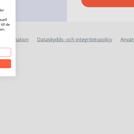
dar
tuell
till de
kan.
k information
Dataskydds- och integritetspolicy
Använ