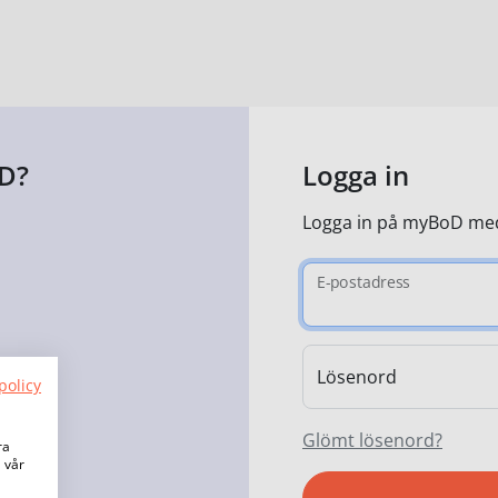
D?
Logga in
Logga in på myBoD med
E-postadress
Lösenord
policy
Glömt lösenord?
ra
a vår